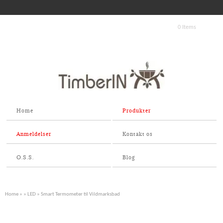
0 Items
Home
Produkter
Anmeldelser
Kontakt os
O.S.S.
Blog
Home
»
»
LED
» Smart Termometer til Vildmarksbad
Smart!