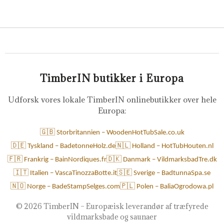
TimberIN butikker i Europa
Udforsk vores lokale TimberIN onlinebutikker over hele
Europa:
🇬🇧 Storbritannien – WoodenHotTubSale.co.uk
🇩🇪 Tyskland – BadetonneHolz.de
🇳🇱 Holland – HotTubHouten.nl
🇫🇷 Frankrig – BainNordiques.fr
🇩🇰 Danmark – VildmarksbadTre.dk
🇮🇹 Italien – VascaTinozzaBotte.it
🇸🇪 Sverige – BadtunnaSpa.se
🇳🇴 Norge – BadeStampSelges.com
🇵🇱 Polen – BaliaOgrodowa.pl
©
2026 TimberIN – Europæisk leverandør af træfyrede
vildmarksbade og saunaer