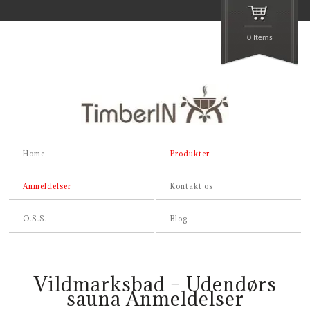
0 Items
Home
Produkter
Anmeldelser
Kontakt os
O.S.S.
Blog
Vildmarksbad – Udendørs
sauna Anmeldelser