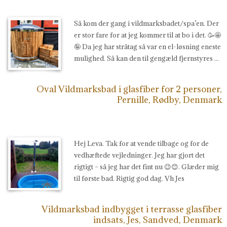
Så kom der gang i vildmarksbadet/spa’en. Der
er stor fare for at jeg kommer til at bo i det. 🥳🤩
🤪 Da jeg har stråtag så var en el-løsning eneste
mulighed. Så kan den til gengæld fjernstyres ...
Oval Vildmarksbad i glasfiber for 2 personer,
Pernille, Rødby, Denmark
Hej Leva. Tak for at vende tilbage og for de
vedhæftede vejledninger. Jeg har gjort det
rigtigt – så jeg har det fint nu 😉😊. Glæder mig
til første bad. Rigtig god dag. Vh Jes
Vildmarksbad indbygget i terrasse glasfiber
indsats, Jes, Sandved, Denmark