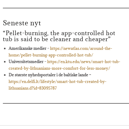
Seneste nyt
“Pellet-burning, the app-controlled hot
tub is said to be cleaner and cheaper”
Amerikanske medier
–
https://newatlas.com/around-the-
home/pellet-burning-app-controlled-hot-tub/
Universitetsmedier
–
https://en.ktu.edu/news/smart-hot-tub-
created-by-lithuanians-more-comfort-for-less-money/
De største nyhedsportaler i de baltiske lande
–
https://en.delfi.lt/lifestyle/smart-hot-tub-created-by-
lithuanians.d?id=83095787