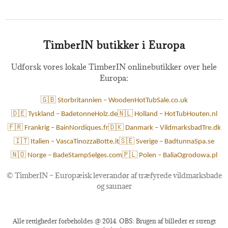
TimberIN butikker i Europa
Udforsk vores lokale TimberIN onlinebutikker over hele
Europa:
🇬🇧 Storbritannien – WoodenHotTubSale.co.uk
🇩🇪 Tyskland – BadetonneHolz.de
🇳🇱 Holland – HotTubHouten.nl
🇫🇷 Frankrig – BainNordiques.fr
🇩🇰 Danmark – VildmarksbadTre.dk
🇮🇹 Italien – VascaTinozzaBotte.it
🇸🇪 Sverige – BadtunnaSpa.se
🇳🇴 Norge – BadeStampSelges.com
🇵🇱 Polen – BaliaOgrodowa.pl
©
TimberIN – Europæisk leverandør af træfyrede vildmarksbade
og saunaer
Alle rettigheder forbeholdes @ 2014. OBS: Brugen af billeder er strengt