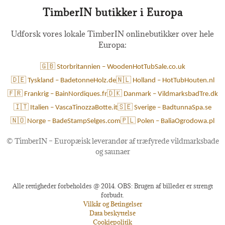
TimberIN butikker i Europa
Udforsk vores lokale TimberIN onlinebutikker over hele
Europa:
🇬🇧 Storbritannien – WoodenHotTubSale.co.uk
🇩🇪 Tyskland – BadetonneHolz.de
🇳🇱 Holland – HotTubHouten.nl
🇫🇷 Frankrig – BainNordiques.fr
🇩🇰 Danmark – VildmarksbadTre.dk
🇮🇹 Italien – VascaTinozzaBotte.it
🇸🇪 Sverige – BadtunnaSpa.se
🇳🇴 Norge – BadeStampSelges.com
🇵🇱 Polen – BaliaOgrodowa.pl
©
TimberIN – Europæisk leverandør af træfyrede vildmarksbade
og saunaer
Alle rettigheder forbeholdes @ 2014. OBS: Brugen af billeder er strengt
forbudt.
Vilkår og Betingelser
Data beskyttelse
Cookiepolitik