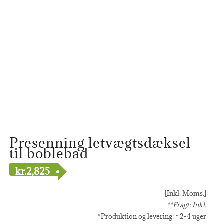
Presenning letvægtsdæksel
til boblebad
kr.
2,825
[Inkl. Moms.]
**Fragt: Inkl.
*Produktion og levering: ~2-4 uger