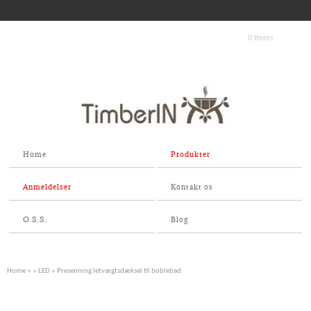
0 Items
Home
Produkter
Anmeldelser
Kontakt os
O.S.S.
Blog
Home
»
»
LED
» Presenning letvægtsdæksel til boblebad