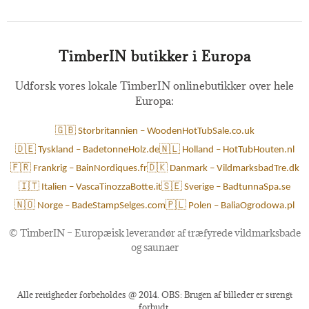
TimberIN butikker i Europa
Udforsk vores lokale TimberIN onlinebutikker over hele
Europa:
🇬🇧 Storbritannien – WoodenHotTubSale.co.uk
🇩🇪 Tyskland – BadetonneHolz.de
🇳🇱 Holland – HotTubHouten.nl
🇫🇷 Frankrig – BainNordiques.fr
🇩🇰 Danmark – VildmarksbadTre.dk
🇮🇹 Italien – VascaTinozzaBotte.it
🇸🇪 Sverige – BadtunnaSpa.se
🇳🇴 Norge – BadeStampSelges.com
🇵🇱 Polen – BaliaOgrodowa.pl
©
TimberIN – Europæisk leverandør af træfyrede vildmarksbade
og saunaer
Alle rettigheder forbeholdes @ 2014. OBS: Brugen af billeder er strengt
forbudt.