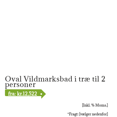
Oval Vildmarksbad i træ til 2
personer
fra:
kr.
12,522
[Inkl. % Moms.]
*Fragt: [vælger nedenfor]