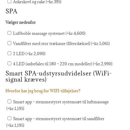
Askeskovl og rake (+
kr.
395
)
SPA
Vælger nedenfor
Luftboble massage systemet (+
kr.
4,600
)
Vandfilter med stor trækasse (filterdæksel) (+
kr.
5,061
)
2 LED (+
kr.
2,090
)
4 LED (anbefales til 180 – 220 cm modeller) (+
kr.
2,990
)
Smart SPA-udstyrsudvidelser (WiFi-
signal kræves)
Hvorfor har jeg brug for WIFI-tilføjelser?
Smart app – stemmestyret systemsæt til luftmassage
(+
kr.
1,195
)
Smart app – stemmestyret systemsæt til sandfilter
(+
kr.
1,195
)