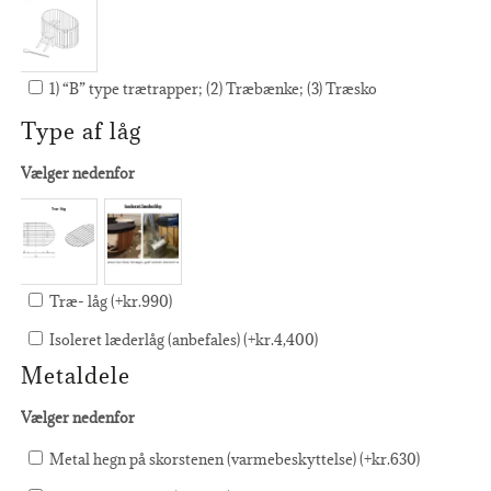
1) “B” type trætrapper; (2) Træbænke; (3) Træsko
Type af låg
Vælger nedenfor
Træ- låg (+
kr.
990
)
Isoleret læderlåg (anbefales) (+
kr.
4,400
)
Metaldele
Vælger nedenfor
Metal hegn på skorstenen (varmebeskyttelse) (+
kr.
630
)