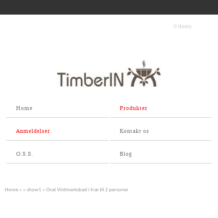
0 Items
Home
Produkter
Anmeldelser
Kontakt os
O.S.S.
Blog
Home
»
»
show1
» Oval Vildmarksbad i træ til 2 personer