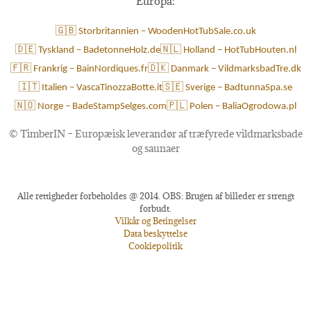
Europa:
🇬🇧 Storbritannien – WoodenHotTubSale.co.uk
🇩🇪 Tyskland – BadetonneHolz.de
🇳🇱 Holland – HotTubHouten.nl
🇫🇷 Frankrig – BainNordiques.fr
🇩🇰 Danmark – VildmarksbadTre.dk
🇮🇹 Italien – VascaTinozzaBotte.it
🇸🇪 Sverige – BadtunnaSpa.se
🇳🇴 Norge – BadeStampSelges.com
🇵🇱 Polen – BaliaOgrodowa.pl
©
TimberIN – Europæisk leverandør af træfyrede vildmarksbade
og saunaer
Alle rettigheder forbeholdes @ 2014. OBS: Brugen af billeder er strengt
forbudt.
Vilkår og Betingelser
Data beskyttelse
Cookiepolitik