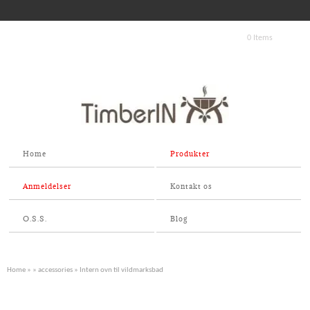
0 Items
Home
Produkter
Anmeldelser
Kontakt os
O.S.S.
Blog
Home
»
»
accessories
» Intern ovn til vildmarksbad
26 KW!