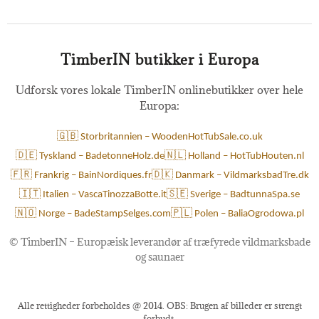
TimberIN butikker i Europa
Udforsk vores lokale TimberIN onlinebutikker over hele
Europa:
🇬🇧 Storbritannien – WoodenHotTubSale.co.uk
🇩🇪 Tyskland – BadetonneHolz.de
🇳🇱 Holland – HotTubHouten.nl
🇫🇷 Frankrig – BainNordiques.fr
🇩🇰 Danmark – VildmarksbadTre.dk
🇮🇹 Italien – VascaTinozzaBotte.it
🇸🇪 Sverige – BadtunnaSpa.se
🇳🇴 Norge – BadeStampSelges.com
🇵🇱 Polen – BaliaOgrodowa.pl
©
TimberIN – Europæisk leverandør af træfyrede vildmarksbade
og saunaer
Alle rettigheder forbeholdes @ 2014. OBS: Brugen af billeder er strengt
forbudt.