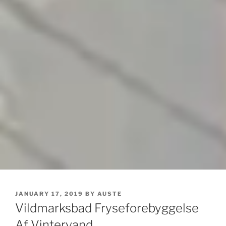
POSTED
JANUARY 17, 2019
BY
AUSTE
ON
Vildmarksbad Fryseforebyggelse
Af Vintervand