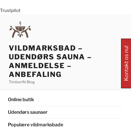
Trustpilot
Skip
to
content
VILDMARKSBAD –
Kontakt os nu!
UDENDØRS SAUNA –
ANMELDELSE –
ANBEFALING
TimberIN Blog
Online butik
Udendørs saunaer
Populære vildmarksbade